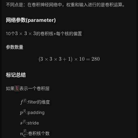
不同点是：在卷积神经网络中，权重和输入进行的是卷积运算。
网络参数(parameter)
3
×
3
×
3
10个
的卷积核+每个核的偏置
参数数量
(
3
×
3
×
3
+
1
)
×
10
=
280
标记总结
如果
表示一个卷积层
l
f
[
l
]
:filter的维度
p
[
l
]
:padding
s
[
l
]
:stride
n
C
[
l
]
:卷积核个数