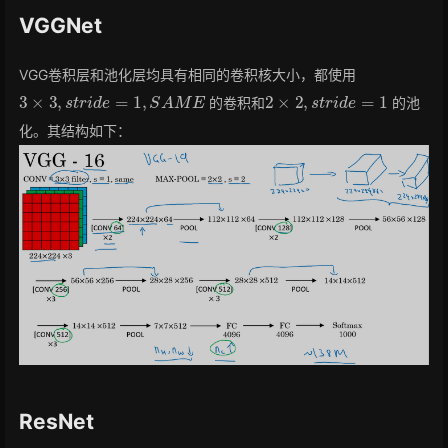
VGGNet
VGG卷积层和池化层均具有相同的卷积核大小，都使用
3
×
3
,
s
t
r
i
d
e
=
1
,
S
A
M
E
2
×
2
,
s
t
r
i
d
e
=
1
的卷积和
的池
化。其结构如下：
ResNet