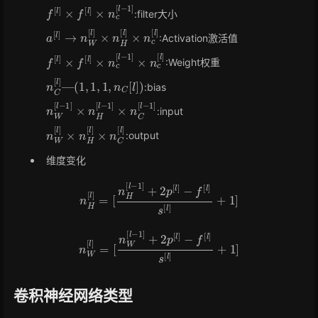
f
[
l
]
×
f
[
l
]
×
n
c
[
l
−
1
]
:filter大小
a
[
l
]
→
n
W
[
l
]
×
n
H
[
l
]
×
n
c
[
l
]
:Activation激活值
f
[
l
]
×
f
[
l
]
×
n
c
[
l
−
1
]
×
n
c
[
l
]
:Weight权重
n
(
1
C
,
1
[
,
1
l
]
,
—
n
C
[
l
]
)
:bias
n
W
[
l
−
1
]
×
n
H
[
l
−
1
]
×
n
C
[
l
−
1
]
:input
n
W
[
l
]
×
n
H
[
l
]
×
n
C
[
l
]
:output
维度变化
n
H
[
l
]
=
[
n
H
[
l
−
1
]
+
2
p
[
l
]
−
f
[
l
]
s
[
l
]
+
1
]
n
W
[
l
]
=
[
n
W
[
l
−
1
]
+
2
p
[
l
]
−
f
[
l
]
s
[
l
]
+
1
]
卷积神经网络类型