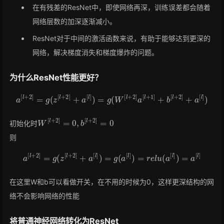
在有残差的ResNet中，即使网络再深，训练误差都会随着
网络层数的加深逐渐减小。
ResNet对于中间的激活函数来说，有助于能够达到更深的
网络，解决梯度消失和梯度爆炸的问题。
为什么ResNet性能更好？
a
[
l
+
2
]
=
g
(
z
[
l
+
2
]
+
a
[
l
]
)
=
g
(
W
[
l
+
2
]
a
[
l
+
1
]
+
b
[
l
+
2
]
+
a
[
l
]
)
W
[
l
+
2
]
=
0
,
b
[
l
+
2
]
=
0
初始化时
则
a
[
l
+
2
]
=
g
(
z
[
l
+
2
]
+
a
[
l
]
)
=
g
(
a
[
l
]
)
=
r
e
l
u
(
a
[
l
]
)
=
a
[
l
]
在这里W和b可以看做开关，在不用的时候为0，这样更深结构的网
络不会影响网络的性能
将普通神经网络转化为ResNet