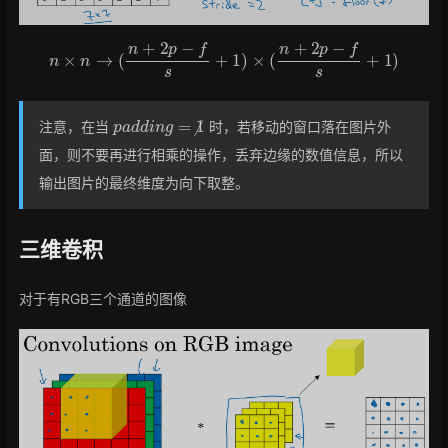
n
×
n
→
(
n
+
2
p
−
f
s
+
1
)
×
(
n
+
2
p
−
f
s
+
1
)
p
a
d
d
i
n
g
=
⧸
1
注意，在当
时，若移动的窗口落在图片外
面，则不要再进行相乘的操作，丢弃边缘的数值信息，所以
输出图片的最终维度为向下取整。
三维卷积
对于有RGB三个通道的图像