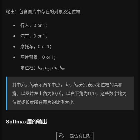
输出：包含图片中存在的对象及定位框
行人，0 or 1；
汽车，0 or 1；
摩托车，0 or 1；
图片背景，0 or 1；
b
x
,
b
y
,
b
h
,
b
w
定位框：
b
x
,
b
y
b
h
,
b
w
其中,
表示汽车中点，
分别表示定位框的高和
宽。以图片左上角为(0,0)，以右下角为(1,1)，这些数字均为
位置或长度所在图片的比例大小。
Softmax层的输出
y
=
[
P
c
是
否
有
目
标
b
x
b
y
b
h
b
w
c
1
行
人
c
2
汽
车
c
3
摩
托
]
是
否
有
目
标