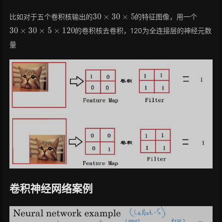
30
×
30
×
5
比如对于五个卷积核输出的
的特征图像，用一个
30
×
30
×
5
×
120
的卷积核去卷积，120为全连接层的神经元数
量
卷积神经网络案例