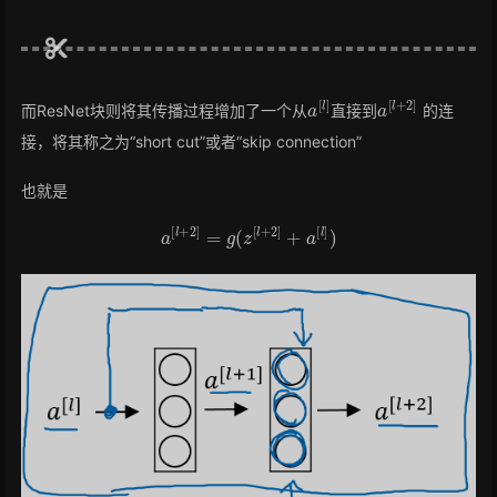
a
[
l
]
a
[
l
+
2
]
而ResNet块则将其传播过程增加了一个从
直接到
的连
接，将其称之为“short cut”或者“skip connection”
也就是
a
[
l
+
2
]
=
g
(
z
[
l
+
2
]
+
a
[
l
]
)