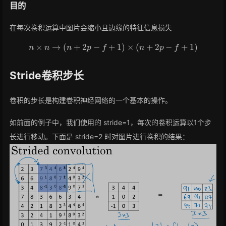
目的
在每次卷积运算中图片会缩小且边缘的特征信息损失
n
×
n
→
(
n
+
2
p
−
f
+
1
)
×
(
n
+
2
p
−
f
+
1
)
Stride卷积步长
卷积的步长是构建卷积神经网络的一个基本的操作。
如前面的例子中，我们使用的 stride=1，每次的卷积运算以1个步
长进行移动。下面是 stride=2 时对图片进行卷积的结果：