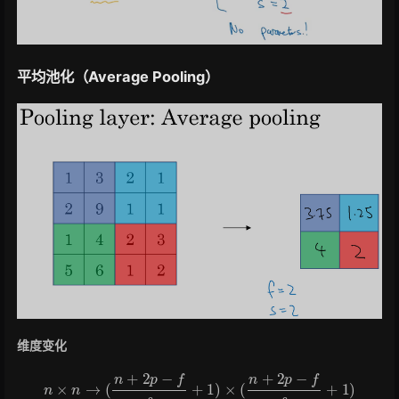
平均池化（Average Pooling）
维度变化
n
×
n
→
(
n
+
2
p
−
f
s
+
1
)
×
(
n
+
2
p
−
f
s
+
1
)