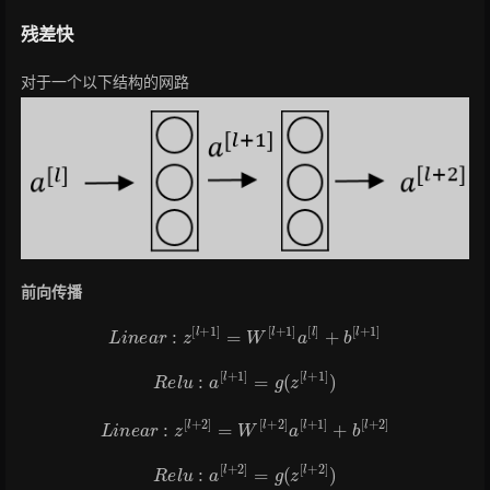
残差快
对于一个以下结构的网路
前向传播
L
i
n
e
a
r
:
z
[
l
+
1
]
=
W
[
l
+
1
]
a
[
l
]
+
b
[
l
+
1
]
R
e
l
u
:
a
[
l
+
1
]
=
g
(
z
[
l
+
1
]
)
L
i
n
e
a
r
:
z
[
l
+
2
]
=
W
[
l
+
2
]
a
[
l
+
1
]
+
b
[
l
+
2
]
R
e
l
u
:
a
[
l
+
2
]
=
g
(
z
[
l
+
2
]
)