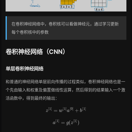
在卷积神经网络中，卷积核可以看做神经元，通过学习更新
每个卷积核中的参数
卷积神经网络（CNN）
单层卷积神经网络
和普通的神经网络单层前向传播的过程类似，卷积神经网络也是一
个先由输入和权重及偏置做线性运算，然后得到的结果输入一个激
活函数中，得到最终的输出：
z
[
1
]
=
w
[
1
]
a
[
0
]
+
b
[
1
]
a
[
1
]
=
g
(
z
[
1
]
)