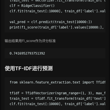
train_test = vectorizer.fit_transform(train_df['text
clf = RidgeClassifier()

clf.fit(train_test[:10000], train_df['label'].value
val_pred = clf.predict(train_test[10000:])

输出结果用f1_score作为评分标准
使用TF-IDF进行预测
from sklearn.feature_extraction.text import TfidfVe
tfidf = TfidfVectorizer(ngram_range=(1, 3), max_fea
train_test = tfidf.fit_transform(train_df['text'])

clf.fit(train_test[:10000], train_df['label'].value