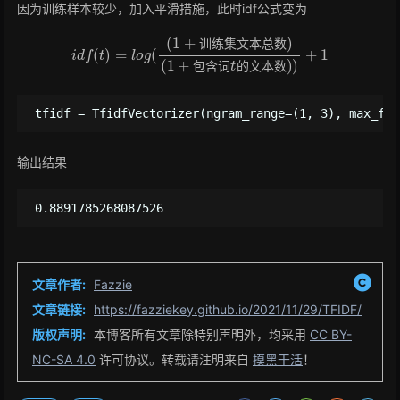
因为训练样本较少，加入平滑措施，此时idf公式变为
i
d
f
(
t
)
=
l
o
g
(
(
1
+
训
练
集
文
数
本
)
)
+
总
1
数
)
(
1
+
包
含
词
t
的
文
本
训
练
集
文
本
总
数
包
含
词
的
文
本
数
输出结果
文章作者:
Fazzie
文章链接:
https://fazziekey.github.io/2021/11/29/TFIDF/
版权声明:
本博客所有文章除特别声明外，均采用
CC BY-
NC-SA 4.0
许可协议。转载请注明来自
摸黑干活
！