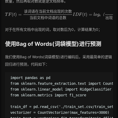
数量，然后再取对数就是逆文档频率。
T
总
F
(
数
t
)
=
I
D
该
F
(
词
t
)
语
=
l
o
在
g
当
e
T
（
F
前
−
文
文
I
D
档
档
F
总
=
出
I
D
数
现
F
出
(
的
t
)
现
次
∗
T
该
数
F
词
(
当
t
)
语
前
的
文
文
档
档
中
总
词
数
语
）
的
该
词
语
在
当
前
文
档
出
现
的
次
数
（
当
前
文
档
中
词
语
的
总
数
出
现
该
对于在所有文档中出现的词，取对数后为0，计算结果为0；
使用Bag of Words(词袋模型)进行预测
我们使用Bag of Words(词袋模型)进行编码后，采用最简单的逻辑
回归进行预测，代码如下：
import pandas as pd

from sklearn.feature_extraction.text import CountVe
from sklearn.linear_model import RidgeClassifier

from sklearn.metrics import f1_score

train_df = pd.read_csv('./train_set.csv/train_set.c
vectorizer = CountVectorizer(max_features=3000)
