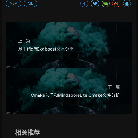
NLP
ML
上一篇
基于tfidf和xgboost文本分类
下一篇
Cmake入门和MindsporeLite Cmake文件分析
相关推荐