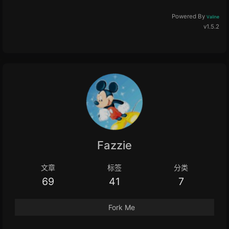
Powered By
Valine
v1.5.2
Fazzie
文章
标签
分类
69
41
7
Fork Me