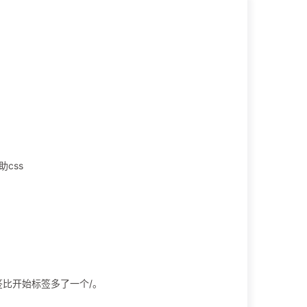
css
签比开始标签多了一个/。