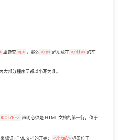
里嵌套
，那么
必须放在
的前
>
<p>
</p>
</div>
为大部分程序员都以小写为准。
声明必须是 HTML 文档的第一行，位于
DOCTYPE>
来标识HTML文档的开始；
标签位于
</html>