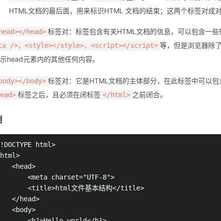
HTML文档的最后面，用来标识HTML 文档的结束；这两个标签对
标签对：标签包含有关HTML文档的信息，可以包含一些
head></head>
等，但是浏览器除
ta />，<style></style>，<script></script>
示head元素内的其他任何内容。
标签对：它是HTML文档的主体部分，在此标签中可以包
body></body>
标签之后，且必须在闭标签
之前闭合。
ead>
</html>
例
!DOCTYPE html>

html>

   <head>

       <meta charset="UTF-8">

        <title>html文件基本结构</title>

   </head>

   <body>

       <h1>Hello world</h1>
