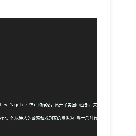
Tobey Maguire 饰）的作家，离开了美国中西部，来到了纽约。那是一
身份。他以诗人的敏感和戏剧家的想象为"爵士乐时代"吟唱华丽挽歌，其诗