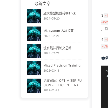
最新文章
超大模型加载转换Trick
3.
<
2024-05-20
<me
户显
ML system 入坑指南
2023-02-21
4.
<
</h
流水线并行论文总结
2023-02-21
案
Mixed Precision Training
2022-03-11
<
<
论文解读：OPTIMIZER FU
 
SION - EFFICIENT TRAIN
 
ING WITH BETTER LOCA
2022-01-23
LITY AND PARALLELISM
 
 
 