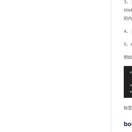
3、
ti
的内
4、
5、
例如t
<
 
<
标签
b