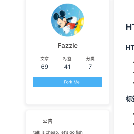
H
Fazzie
H
文章
标签
分类
69
41
7
Fork Me
标
公告
talk is cheap, let's go fish