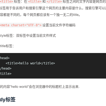
标签：在
和
标签之间的文字内容是网页的
<title>
<title>
</title>
tle标签用于告诉用户和搜索引擎这个网页的主要内容是什么，搜索引擎可
容都是不同的，每个网页都应该有一个独一无二的title。
设置当前文件字符编码
<meta charset="UTF-8">
style标签：双标签中设置当前文件样式
itle标签：
head>

   <title>hello world</title>

/head>

的内容“hello world”会在浏览器中的标题栏上显示出来.
ody标签