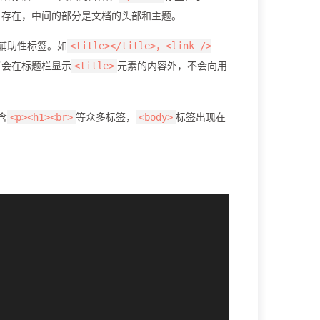
成对存在，中间的部分是文档的头部和主题。
辅助性标签。如
<title></title>，<link />
了会在标题栏显示
元素的内容外，不会向用
<title>
含
等众多标签，
标签出现在
<p><h1><br>
<body>