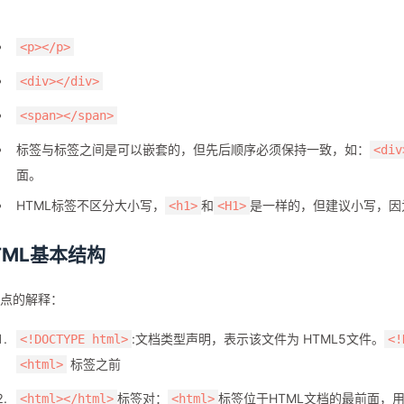
<p></p>
<div></div>
<span></span>
标签与标签之间是可以嵌套的，但先后顺序必须保持一致，如：
<div
面。
HTML标签不区分大小写，
和
是一样的，但建议小写，因
<h1>
<H1>
TML基本结构
点的解释：
:文档类型声明，表示该文件为 HTML5文件。
<!DOCTYPE html>
<!
标签之前
<html>
标签对：
标签位于HTML文档的最前面，用
<html></html>
<html>