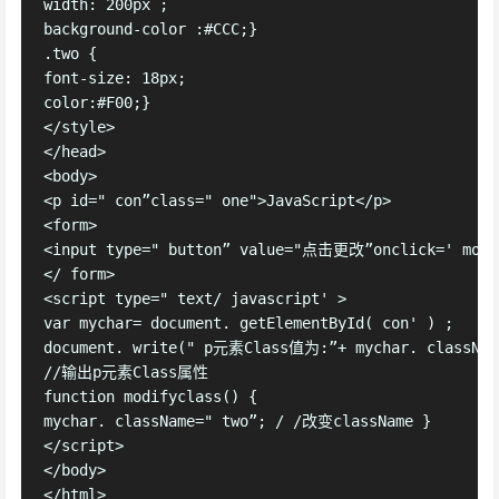
width: 200px ;

background-color :#CCC;}

.two {

font-size: 18px;

color:#F00;}

</style>

</head>

<body>

<p id=" con”class=" one">JavaScript</p>

<form>

<input type=" button” value="点击更改”onclick=' modif
</ form>

<script type=" text/ javascript' >

var mychar= document. getElementById( con' ) ;

document. write(" p元素Class值为:”+ mychar. className
//输出p元素Class属性

function modifyclass() {

mychar. className=" two”; / /改变className }

</script>

</body>
