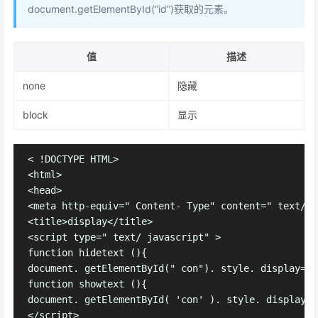
document.getElementById(“id”)获取的元素。
值
描述
none
隐藏
block
显示
< !DOCTYPE HTML>

<html>

<head>

<meta http-equiv=" Content- Type" content=" text/ht
<title>display</title>

<script type=" text/ javascript" >

function hidetext (){

document. getElementById(" con"). style. display=”no
function showtext (){

document. getElementById( 'con' ). style. display="
</script>
