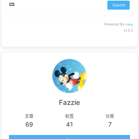
Submit
No comment yet.
Powered By
Valine
v1.5.2
Fazzie
文章
标签
分类