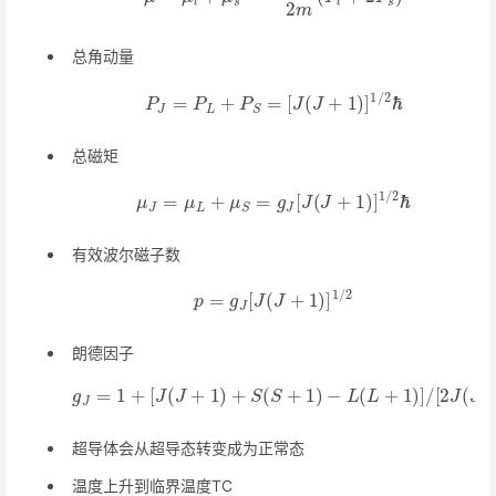
总角动量
P
J
=
P
L
+
P
S
=
[
J
(
J
+
1
)
]
1
/
2
ℏ
总磁矩
μ
J
=
μ
L
+
μ
S
=
g
J
[
J
(
J
+
1
)
]
1
/
2
ℏ
有效波尔磁子数
p
=
g
J
[
J
(
J
+
1
)
]
1
/
2
朗德因子
g
J
=
1
+
[
J
(
J
+
1
)
+
S
(
S
+
1
)
−
L
(
L
+
1
)
]
/
[
2
J
(
J
+
1
)
]
超导体会从超导态转变成为正常态
温度上升到临界温度TC