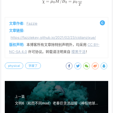
文章作者:
Fazzie
文章链接:
https://fazziekey.github.io/2021/02/23/cidianzixue/
版权声明:
本博客所有文章除特别声明外，均采用
CC BY-
NC-SA 4.0
许可协议。转载请注明来自
摸黑干活
！
physical
学废了
上一篇
文明6（和而不同mod）老秦巨贪流战报（神标地球）