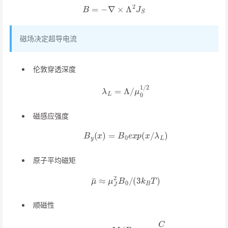
B
=
−
∇
×
Λ
2
J
S
磁场决定超导电流
伦敦穿透深度
λ
L
=
Λ
/
μ
0
1
/
2
磁感应强度
B
y
(
x
)
=
B
0
e
x
p
(
x
/
λ
L
)
原子平均磁矩
μ
¯
≈
μ
J
2
B
0
/
(
3
k
B
T
)
顺磁性
χ
=
μ
0
M
/
B
0
=
μ
0
C
T