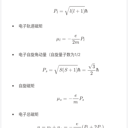
P
l
=
l
(
l
+
1
)
ℏ
电子轨道磁矩
μ
l
=
−
e
2
m
P
l
电子自旋角动量（自旋量子数为1/2
P
s
=
S
(
S
+
1
)
ℏ
=
3
2
ℏ
自旋磁矩
μ
s
=
−
e
m
P
s
电子总磁矩
μ
=
μ
l
+
μ
s
=
−
e
2
m
(
P
l
+
2
P
s
)