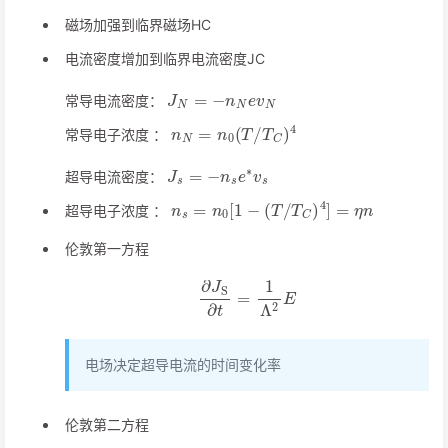
磁场加强到临界磁场HC
电流密度增加到临界电流密度JC
J
N
=
−
n
N
e
v
N
常导电流密度：
n
N
=
n
0
(
T
/
T
C
)
4
常导电子浓度 ：
J
s
=
−
n
s
e
∗
v
s
超导电流密度：
n
s
=
n
0
[
1
−
(
T
/
T
C
)
4
]
=
η
n
超导电子浓度 ：
伦敦第一方程
∂
J
S
∂
t
=
1
Λ
2
E
电场决定超导电流的时间变化率
伦敦第二方程