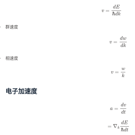
v
=
d
E
ℏ
d
k
群速度
v
=
d
w
d
k
相速度
v
=
w
k
电子加速度
a
=
d
v
d
t
=
∇
k
d
E
ℏ
d
t