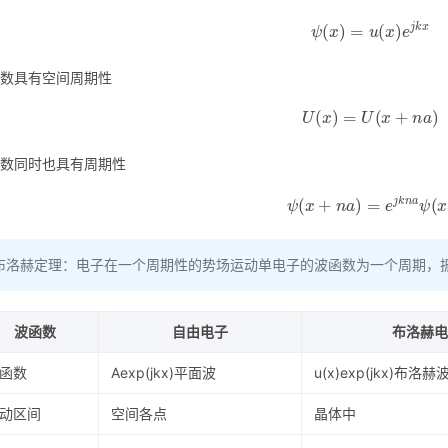
ψ
(
x
)
=
u
(
x
)
e
j
k
x
数具有空间周期性
U
(
x
)
=
U
(
x
+
n
a
)
数同时也具有周期性
ψ
(
x
+
n
a
)
=
e
j
k
n
a
ψ
(
x
)
布洛赫定理：电子在一个周期性的势场运动单电子的波函数为一个周期，
波函数
自由电子
布洛赫电
函数
Aexp(jkx)平面波
u(x)exp(jkx)布洛赫
动区间
空间各点
晶体中