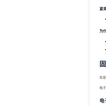
紧
为
固
信息
电子
电