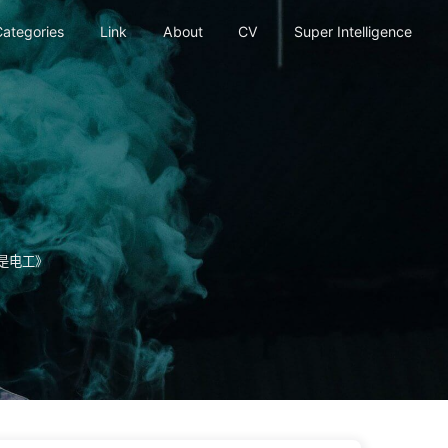
ategories
Link
About
CV
Super Intelligence
是电工》