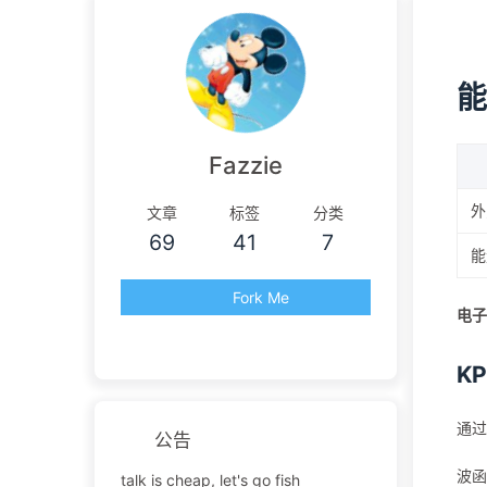
能
Fazzie
外
文章
标签
分类
69
41
7
能
Fork Me
电子
K
通过
公告
波函
talk is cheap, let's go fish