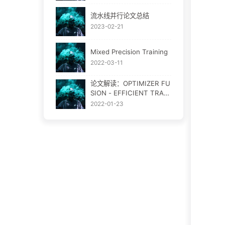
流水线并行论文总结
2023-02-21
Mixed Precision Training
2022-03-11
论文解读：OPTIMIZER FU
SION - EFFICIENT TRAIN
ING WITH BETTER LOCA
2022-01-23
LITY AND PARALLELISM