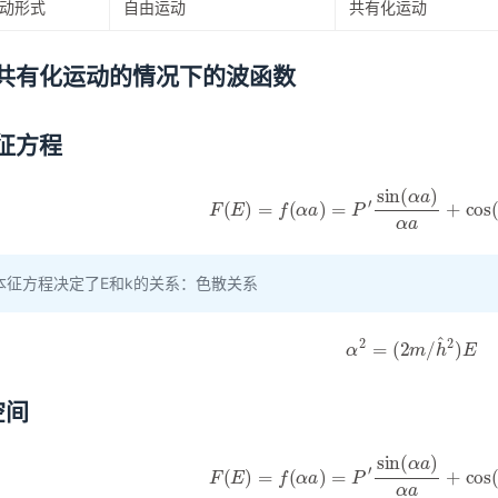
动形式
自由运动
共有化运动
共有化运动的情况下的波函数
征方程
F
(
E
)
=
f
(
α
a
)
=
P
′
sin
(
α
a
)
α
a
+
cos
(
α
本征方程决定了E和k的关系：色散关系
α
2
=
(
2
m
/
h
^
2
)
E
空间
F
(
E
)
=
f
(
α
a
)
=
P
′
sin
(
α
a
)
α
a
+
cos
(
α