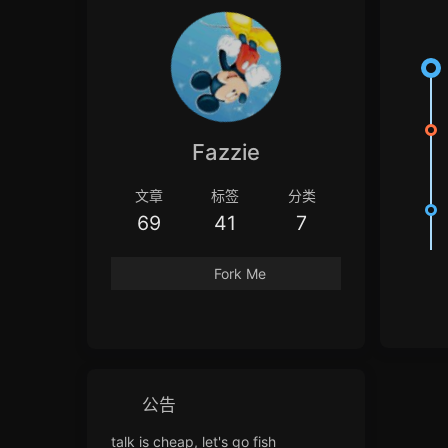
Fazzie
文章
标签
分类
69
41
7
Fork Me
公告
talk is cheap, let's go fish