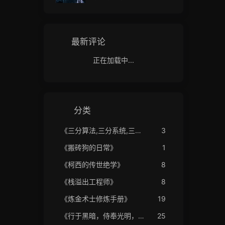
LITY AND PARALLELISM
最新评论
正在加载中...
分类
《三分算法,三分系统,三分产品,一分销售》
3
《搬砖狗的日常》
1
《柯西的传世绝学》
8
《栈溢出工程师》
8
《炼金术士修炼手册》
19
《行于黑暗，侍奉光明，我们是电工》
25