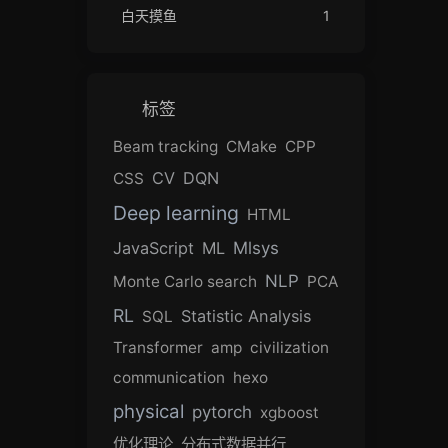
白天摸鱼
1
标签
Beam tracking
CMake
CPP
CV
DQN
CSS
Deep learning
HTML
JavaScript
ML
Mlsys
NLP
Monte Carlo search
PCA
RL
Statistic Analysis
SQL
Transformer
amp
civilization
communication
hexo
physical
pytorch
xgboost
优化理论
分布式数据并行