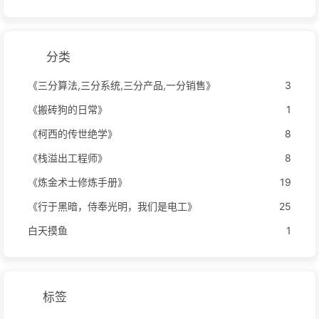
分类
《三分算法,三分系统,三分产品,一分销售》
3
《搬砖狗的日常》
1
《柯西的传世绝学》
8
《栈溢出工程师》
8
《炼金术士修炼手册》
19
《行于黑暗，侍奉光明，我们是电工》
25
白天摸鱼
1
标签