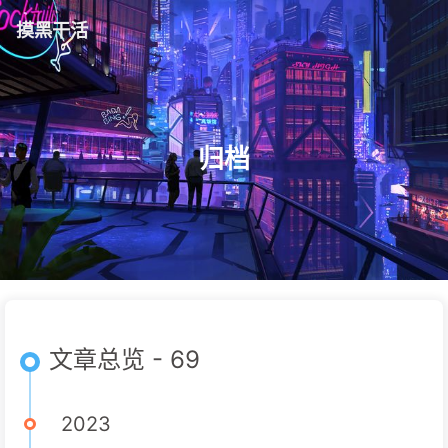
摸黑干活
归档
文章总览 - 69
2023