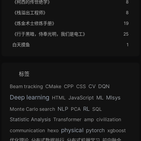
《柯西的传世绝学》
8
《栈溢出工程师》
8
《炼金术士修炼手册》
19
《行于黑暗，侍奉光明，我们是电工》
25
白天摸鱼
1
标签
CV
DQN
Beam tracking
CMake
CPP
CSS
Deep learning
JavaScript
ML
Mlsys
HTML
RL
NLP
Monte Carlo search
PCA
SQL
Statistic Analysis
Transformer
amp
civilization
physical
pytorch
communication
hexo
xgboost
优化理论
分布式数据并行
分布式机器学习
前向融合