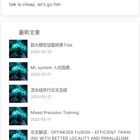
talk is cheap, let's go fish
最新文章
超大模型加载转换Trick
2024-05-20
ML system 入坑指南
2023-02-21
流水线并行论文总结
2023-02-21
Mixed Precision Training
2022-03-11
论文解读：OPTIMIZER FUSION - EFFICIENT TRAIN
ING WITH BETTER LOCALITY AND PARALLELISM